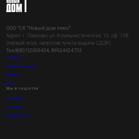
ООО "СК "Новый дом плюс".
Адрес: г. Павлово, ул. Коммунистическая, 10, оф. 108
(первый этаж, напротив пункта выдачи СДЭК)
Тел.8(831)2003434, 89524424733
контакты
построенные дома
проекты
блог
Мы в соцсетях
VKontakte
Instagram
Odnoklassniki