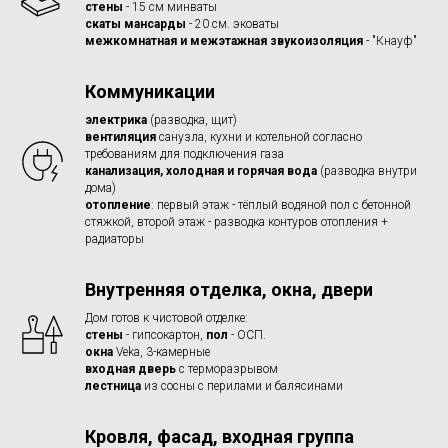
стены
- 15 см минваты
скаты мансарды
- 20 см. эковаты
межкомнатная и межэтажная звукоизоляция
- "Кнауф"
Коммуникации
электрика
(разводка, щит)
вентиляция
санузла, кухни и котельной согласно
требованиям для подключения газа
канализация, холодная и горячая вода
(разводка внутри
дома)
отопление
: первый этаж - тёплый водяной пол с бетонной
стяжкой, второй этаж - разводка контуров отопления +
радиаторы
Внутренняя отделка, окна, двери
Дом готов к чистовой отделке:
стены
- гипсокартон,
пол
- ОСП.
окна
Veka, 3-камерные
входная дверь
с терморазрывом
лестница
из сосны с перилами и балясинами
Кровля, фасад, входная группа