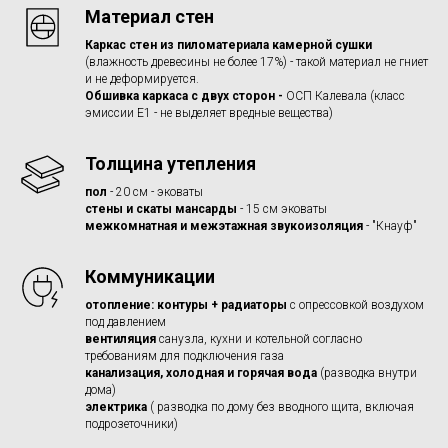
Материал стен
Каркас стен из пиломатериала камерной сушки
(влажность древесины не более 17%) - такой материал не гниет
и не деформируется.
Обшивка каркаса с двух сторон -
ОСП Калевала (класс
эмиссии Е1 - не выделяет вредные вещества)
Толщина утепления
пол
- 20 см - эковаты
стены и скаты мансарды
- 15 см эковаты
межкомнатная и межэтажная звукоизоляция
- "Кнауф"
Коммуникации
отопление: контуры +
радиаторы
с опрессовкой воздухом
под давлением
вентиляция
санузла, кухни и котельной согласно
требованиям для подключения газа
канализация, холодная и горячая вода
(разводка внутри
дома)
электрика
( разводка по дому без вводного щита, включая
подрозеточники)