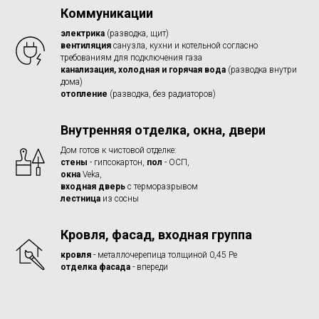
Коммуникации
электрика
(разводка, щит)
вентиляция
санузла, кухни и котельной согласно
требованиям для подключения газа
канализация, холодная и горячая вода
(разводка внутри
дома)
отопление
(разводка, без радиаторов)
Внутренняя отделка, окна, двери
Дом готов к чистовой отделке:
стены
- гипсокартон,
пол
- ОСП,
окна
Veka,
входная дверь
с терморазрывом
лестница
из сосны
Кровля, фасад, входная группа
кровля
- металлочерепица толщиной 0,45 Ре
отделка фасада
- впереди