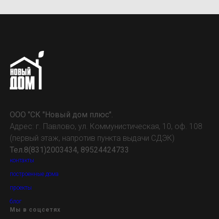
ООО "СК "Новый дом плюс".
Адрес: г. Павлово, ул. Коммунистическая, 10, оф. 108
(первый этаж, напротив пункта выдачи СДЭК)
Тел.8(831)2003434, 89524424733
контакты
построенные дома
проекты
блог
Мы в соцсетях