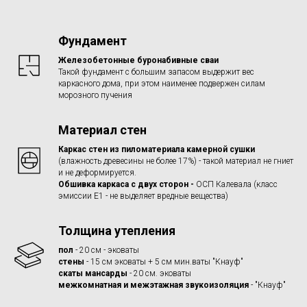
Фундамент
Железобетонные буронабивные сваи
Такой фундамент с большим запасом выдержит вес
каркасного дома, при этом наименее подвержен силам
морозного пучения
Материал стен
Каркас стен из пиломатериала камерной сушки
(влажность древесины не более 17%) - такой материал не гниет
и не деформируется.
Обшивка каркаса с двух сторон -
ОСП Калевала (класс
эмиссии Е1 - не выделяет вредные вещества)
Толщина утепления
пол
- 20 см - эковаты
стены
- 15 см эковаты + 5 см мин.ваты "Кнауф"
скаты мансарды
- 20 см. эковаты
межкомнатная и межэтажная звукоизоляция
- "Кнауф"