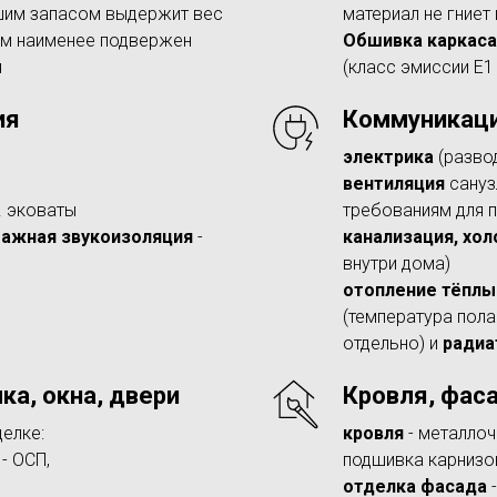
шим запасом выдержит вес
материал не гниет
ом наименее подвержен
Обшивка каркаса 
я
(класс эмиссии Е1
ия
Коммуникац
электрика
(развод
вентиляция
сануз
. эковаты
требованиям для 
ажная звукоизоляция
-
канализация, хол
внутри дома)
отопление тёпл
(температура пола
отдельно) и
ради
ка, окна, двери
Кровля, фаса
делке:
кровля
- металлоч
- ОСП,
подшивка карниз
отделка фасада
-