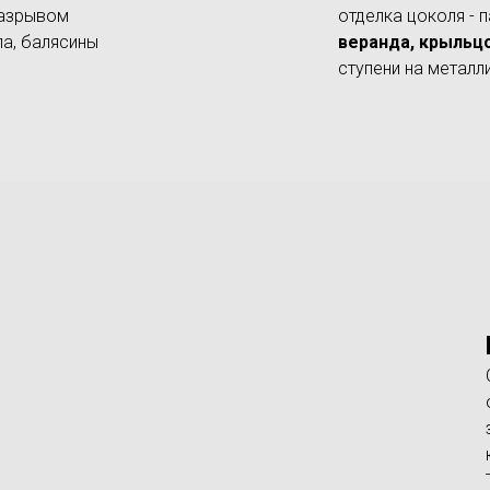
разрывом
отделка цоколя - п
ла, балясины
веранда, крыльц
ступени на метал