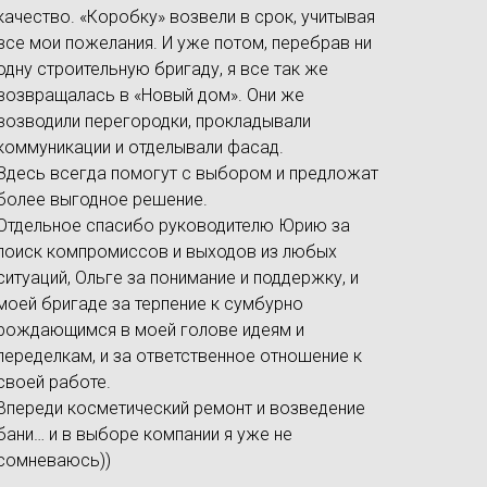
качество. «Коробку» возвели в срок, учитывая
все мои пожелания. И уже потом, перебрав ни
одну строительную бригаду, я все так же
возвращалась в «Новый дом». Они же
возводили перегородки, прокладывали
коммуникации и отделывали фасад.
Здесь всегда помогут с выбором и предложат
более выгодное решение.
Отдельное спасибо руководителю Юрию за
поиск компромиссов и выходов из любых
ситуаций, Ольге за понимание и поддержку, и
моей бригаде за терпение к сумбурно
рождающимся в моей голове идеям и
переделкам, и за ответственное отношение к
своей работе.
Впереди косметический ремонт и возведение
бани… и в выборе компании я уже не
сомневаюсь))