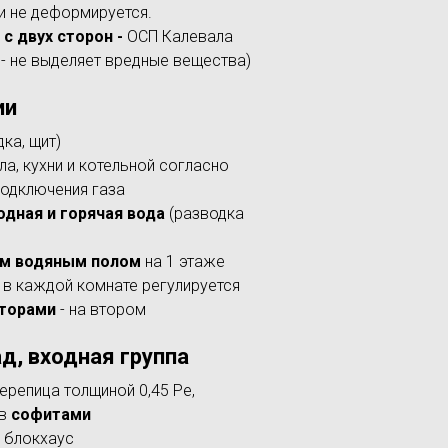
 и не деформируется.
с двух сторон -
ОСП Калевала
 - не выделяет вредные вещества)
ии
ка, щит)
ла, кухни и котельной согласно
подключения газа
одная и горячая вода
(разводка
ым водяным полом
на 1 этаже
 в каждой комнате регулируется
аторами
- на втором
д, входная группа
ерепица толщиной 0,45 Ре,
ов
софитами
 блокхаус