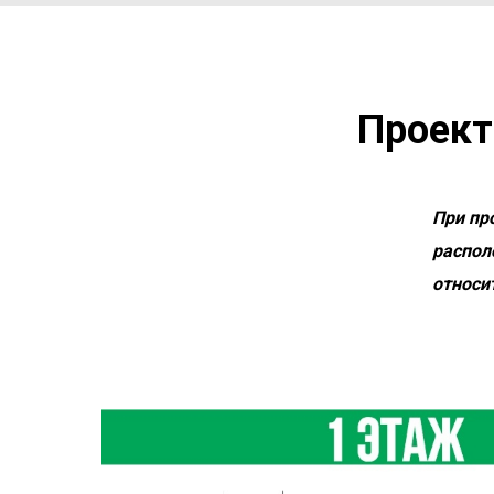
Проект
При пр
распол
относи