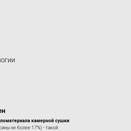
логии
ен
пиломатериала камерной сушки
ины не более 17%) - такой