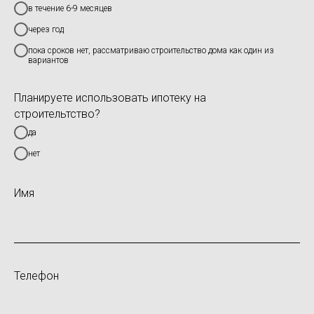
в течение 6-9 месяцев
через год
пока сроков нет, рассматриваю строительство дома как один из
вариантов
Планируете использовать ипотеку на
строительтство?
да
нет
Имя
Телефон