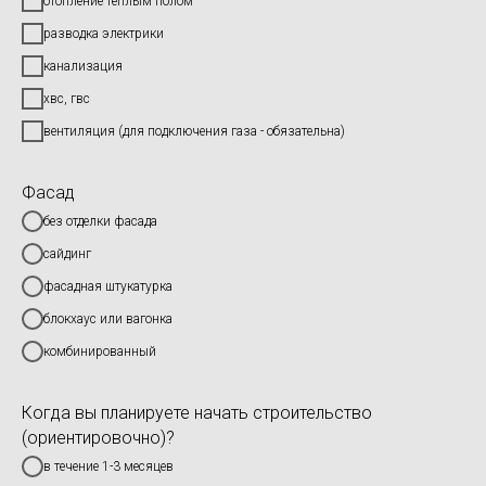
отопление тёплым полом
разводка электрики
канализация
хвс, гвс
вентиляция (для подключения газа - обязательна)
Фасад
без отделки фасада
сайдинг
фасадная штукатурка
блокхаус или вагонка
комбинированный
Когда вы планируете начать строительство
(ориентировочно)?
в течение 1-3 месяцев