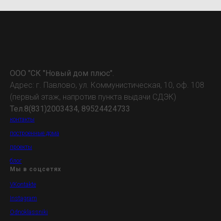
ООО "СК "Новый дом плюс".
Адрес: г. Павлово, ул. Коммунистическая, 10, оф. 108
(первый этаж, напротив пункта выдачи СДЭК)
Тел.8(831)2003434, 89524424733
контакты
построенные дома
проекты
блог
Мы в соцсетях
VKontakte
Instagram
Odnoklassniki